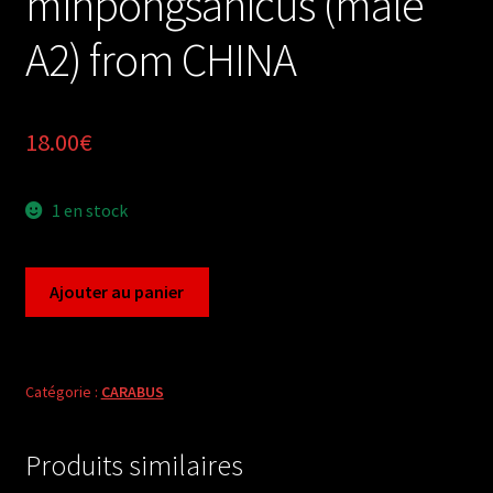
minpongsanicus (male
A2) from CHINA
18.00
€
1 en stock
quantité
Ajouter au panier
de
Carabus
acoptolabrus
schrencki
Catégorie :
CARABUS
minpongsanicus
(male
Produits similaires
A2)