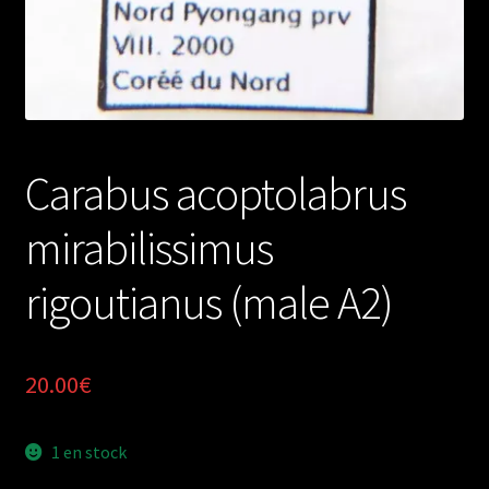
Carabus acoptolabrus
mirabilissimus
rigoutianus (male A2)
20.00
€
1 en stock