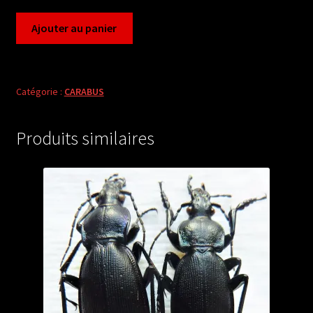
quantité
Ajouter au panier
de
Carabus
acoptolabrus
mirabilissimus
Catégorie :
CARABUS
rigoutianus
(male
Produits similaires
A2)